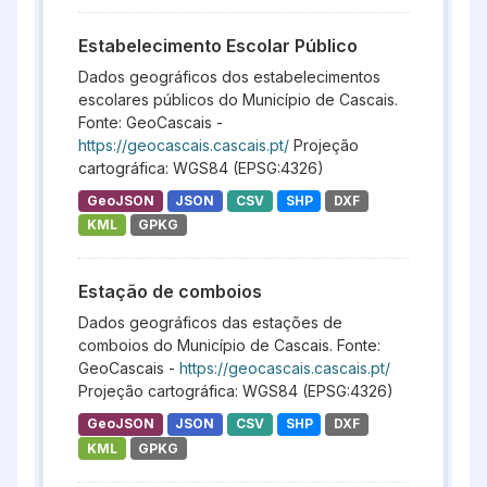
Estabelecimento Escolar Público
Dados geográficos dos estabelecimentos
escolares públicos do Município de Cascais.
Fonte: GeoCascais -
https://geocascais.cascais.pt/
Projeção
cartográfica: WGS84 (EPSG:4326)
GeoJSON
JSON
CSV
SHP
DXF
KML
GPKG
Estação de comboios
Dados geográficos das estações de
comboios do Município de Cascais. Fonte:
GeoCascais -
https://geocascais.cascais.pt/
Projeção cartográfica: WGS84 (EPSG:4326)
GeoJSON
JSON
CSV
SHP
DXF
KML
GPKG