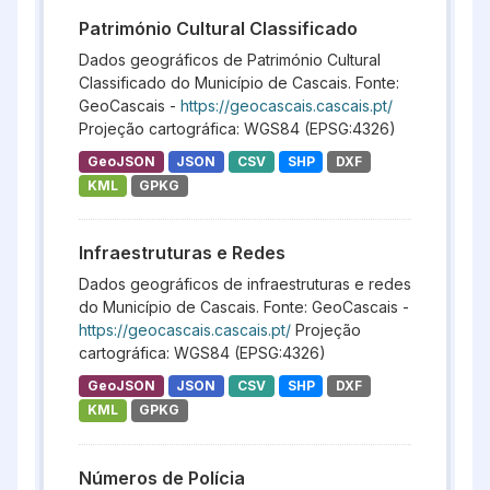
Património Cultural Classificado
Dados geográficos de Património Cultural
Classificado do Município de Cascais. Fonte:
GeoCascais -
https://geocascais.cascais.pt/
Projeção cartográfica: WGS84 (EPSG:4326)
GeoJSON
JSON
CSV
SHP
DXF
KML
GPKG
Infraestruturas e Redes
Dados geográficos de infraestruturas e redes
do Município de Cascais. Fonte: GeoCascais -
https://geocascais.cascais.pt/
Projeção
cartográfica: WGS84 (EPSG:4326)
GeoJSON
JSON
CSV
SHP
DXF
KML
GPKG
Números de Polícia