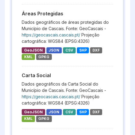
Áreas Protegidas
Dados geográficos de áreas protegidas do
Município de Cascais. Fonte: GeoCascais -
https://geocascais.cascais.pt/
Projeção
cartográfica: WGS84 (EPSG:4326)
GeoJSON
JSON
CSV
SHP
DXF
KML
GPKG
Carta Social
Dados geográficos da Carta Social do
Município de Cascais. Fonte: GeoCascais -
https://geocascais.cascais.pt/
Projeção
cartográfica: WGS84 (EPSG:4326)
GeoJSON
JSON
CSV
SHP
DXF
KML
GPKG