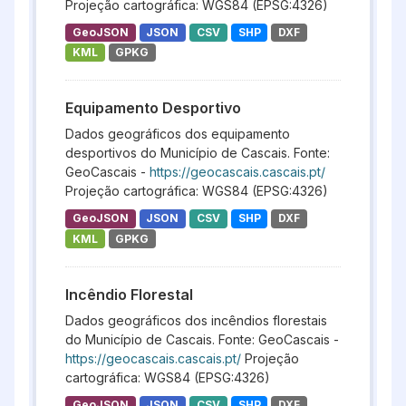
Projeção cartográfica: WGS84 (EPSG:4326)
GeoJSON
JSON
CSV
SHP
DXF
KML
GPKG
Equipamento Desportivo
Dados geográficos dos equipamento
desportivos do Município de Cascais. Fonte:
GeoCascais -
https://geocascais.cascais.pt/
Projeção cartográfica: WGS84 (EPSG:4326)
GeoJSON
JSON
CSV
SHP
DXF
KML
GPKG
Incêndio Florestal
Dados geográficos dos incêndios florestais
do Município de Cascais. Fonte: GeoCascais -
https://geocascais.cascais.pt/
Projeção
cartográfica: WGS84 (EPSG:4326)
GeoJSON
JSON
CSV
SHP
DXF