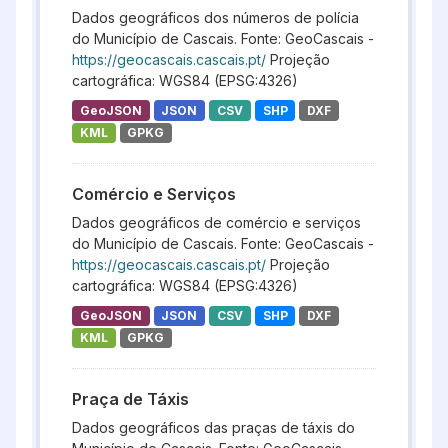
Dados geográficos dos números de polícia
do Município de Cascais. Fonte: GeoCascais -
https://geocascais.cascais.pt/
Projeção
cartográfica: WGS84 (EPSG:4326)
GeoJSON
JSON
CSV
SHP
DXF
KML
GPKG
Comércio e Serviços
Dados geográficos de comércio e serviços
do Município de Cascais. Fonte: GeoCascais -
https://geocascais.cascais.pt/
Projeção
cartográfica: WGS84 (EPSG:4326)
GeoJSON
JSON
CSV
SHP
DXF
KML
GPKG
Praça de Táxis
Dados geográficos das praças de táxis do