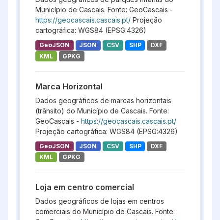
Município de Cascais. Fonte: GeoCascais -
https://geocascais.cascais.pt/
Projeção
cartográfica: WGS84 (EPSG:4326)
GeoJSON
JSON
CSV
SHP
DXF
KML
GPKG
Marca Horizontal
Dados geográficos de marcas horizontais
(trânsito) do Município de Cascais. Fonte:
GeoCascais -
https://geocascais.cascais.pt/
Projeção cartográfica: WGS84 (EPSG:4326)
GeoJSON
JSON
CSV
SHP
DXF
KML
GPKG
Loja em centro comercial
Dados geográficos de lojas em centros
comerciais do Município de Cascais. Fonte: