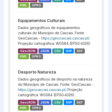
KML
GPKG
Equipamentos Culturais
Dados geográficos de equipamentos
culturais do Município de Cascais. Fonte:
GeoCascais -
https://geocascais.cascais.pt/
Projeção cartográfica: WGS84 (EPSG:4326)
GeoJSON
JSON
CSV
SHP
DXF
KML
GPKG
Desporto Natureza
Dados geográficos de desporto na natureza
do Município de Cascais. Fonte: GeoCascais -
https://geocascais.cascais.pt/
Projeção
cartográfica: WGS84 (EPSG:4326)
GeoJSON
JSON
CSV
SHP
DXF
KML
GPKG