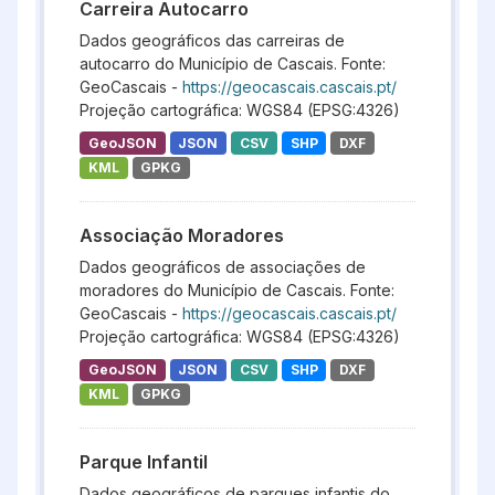
Carreira Autocarro
Dados geográficos das carreiras de
autocarro do Município de Cascais. Fonte:
GeoCascais -
https://geocascais.cascais.pt/
Projeção cartográfica: WGS84 (EPSG:4326)
GeoJSON
JSON
CSV
SHP
DXF
KML
GPKG
Associação Moradores
Dados geográficos de associações de
moradores do Município de Cascais. Fonte:
GeoCascais -
https://geocascais.cascais.pt/
Projeção cartográfica: WGS84 (EPSG:4326)
GeoJSON
JSON
CSV
SHP
DXF
KML
GPKG
Parque Infantil
Dados geográficos de parques infantis do