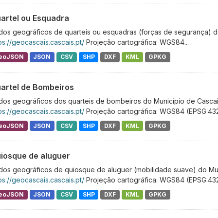
artel ou Esquadra
os geográficos de quarteis ou esquadras (forças de segurança) do
ps://geocascais.cascais.pt/
Projeção cartográfica: WGS84...
eoJSON
JSON
CSV
SHP
DXF
KML
GPKG
artel de Bombeiros
dos geográficos dos quarteis de bombeiros do Município de Cascai
ps://geocascais.cascais.pt/
Projeção cartográfica: WGS84 (EPSG:43
eoJSON
JSON
CSV
SHP
DXF
KML
GPKG
iosque de aluguer
dos geográficos de quiosque de aluguer (mobilidade suave) do Mun
ps://geocascais.cascais.pt/
Projeção cartográfica: WGS84 (EPSG:43
eoJSON
JSON
CSV
SHP
DXF
KML
GPKG