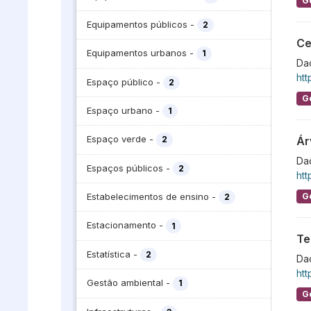
G
Equipamentos públicos
-
2
Ce
Equipamentos urbanos
-
1
Da
htt
Espaço público
-
2
G
Espaço urbano
-
1
Espaço verde
-
Ár
2
Da
Espaços públicos
-
2
htt
G
Estabelecimentos de ensino
-
2
Estacionamento
-
1
Te
Estatística
-
2
Dad
htt
Gestão ambiental
-
1
G