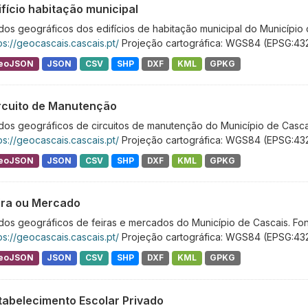
ifício habitação municipal
os geográficos dos edifícios de habitação municipal do Município 
ps://geocascais.cascais.pt/
Projeção cartográfica: WGS84 (EPSG:43
eoJSON
JSON
CSV
SHP
DXF
KML
GPKG
rcuito de Manutenção
os geográficos de circuitos de manutenção do Município de Cascai
ps://geocascais.cascais.pt/
Projeção cartográfica: WGS84 (EPSG:43
eoJSON
JSON
CSV
SHP
DXF
KML
GPKG
ira ou Mercado
os geográficos de feiras e mercados do Município de Cascais. Fon
ps://geocascais.cascais.pt/
Projeção cartográfica: WGS84 (EPSG:43
eoJSON
JSON
CSV
SHP
DXF
KML
GPKG
tabelecimento Escolar Privado