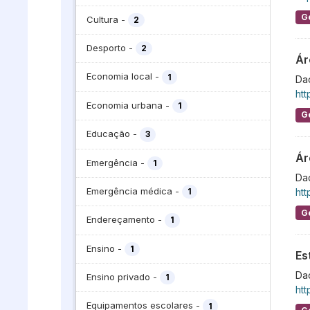
G
Cultura
-
2
Desporto
-
2
Ár
Economia local
-
1
Dad
htt
Economia urbana
-
1
G
Educação
-
3
Ár
Emergência
-
1
Dad
Emergência médica
-
htt
1
G
Endereçamento
-
1
Ensino
-
1
Es
Dad
Ensino privado
-
1
htt
Equipamentos escolares
-
1