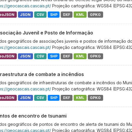
ps://geocascais.cascais.pt/
Projeção cartográfica: WGS84 (EPSG:43
eoJSON
JSON
CSV
SHP
DXF
KML
GPKG
sociação Juvenil e Posto de Informação
os geográficos de associações juvenis e postos de informação do 
ps://geocascais.cascais.pt/
Projeção cartográfica: WGS84 (EPSG:43
eoJSON
JSON
CSV
SHP
DXF
KML
GPKG
fraestrutura de combate a incêndios
os geográficos de infraestruturas de combate a incêndios do Muni
ps://geocascais.cascais.pt/
Projeção cartográfica: WGS84 (EPSG:43
eoJSON
JSON
CSV
SHP
DXF
KML
GPKG
ntos de encontro de tsunami
os geográficos de pontos de encontro de alerta de tsunami do Mun
ps://geocascais.cascais.pt/
Projeção cartográfica: WGS84 (EPSG:43