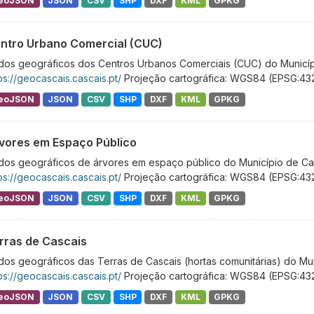
eoJSON
JSON
CSV
SHP
DXF
KML
GPKG
ntro Urbano Comercial (CUC)
dos geográficos dos Centros Urbanos Comerciais (CUC) do Municípi
ps://geocascais.cascais.pt/
Projeção cartográfica: WGS84 (EPSG:43
eoJSON
JSON
CSV
SHP
DXF
KML
GPKG
vores em Espaço Público
dos geográficos de árvores em espaço público do Município de Cas
ps://geocascais.cascais.pt/
Projeção cartográfica: WGS84 (EPSG:43
eoJSON
JSON
CSV
SHP
DXF
KML
GPKG
rras de Cascais
os geográficos das Terras de Cascais (hortas comunitárias) do Mun
ps://geocascais.cascais.pt/
Projeção cartográfica: WGS84 (EPSG:43
eoJSON
JSON
CSV
SHP
DXF
KML
GPKG