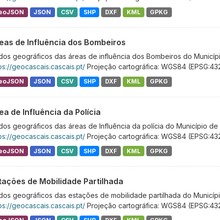
eoJSON
JSON
CSV
SHP
DXF
KML
GPKG
eas de Influência dos Bombeiros
os geográficos das áreas de influência dos Bombeiros do Municípi
ps://geocascais.cascais.pt/
Projeção cartográfica: WGS84 (EPSG:43
eoJSON
JSON
CSV
SHP
DXF
KML
GPKG
ea de Influência da Polícia
os geográficos das áreas de Influência da polícia do Município de
ps://geocascais.cascais.pt/
Projeção cartográfica: WGS84 (EPSG:43
eoJSON
JSON
CSV
SHP
DXF
KML
GPKG
tações de Mobilidade Partilhada
os geográficos das estações de mobilidade partilhada do Municípi
ps://geocascais.cascais.pt/
Projeção cartográfica: WGS84 (EPSG:43