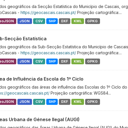
os geográficos da Secção Estatística do Município de Cascais, org
oCascais -
https://geocascais.cascais.pt/
Projeção cartográfica:...
eoJSON
JSON
CSV
SHP
DXF
KML
GPKG
b-Secção Estatística
os geográficos da Sub-Secção Estatística do Município de Cascais
oCascais -
https://geocascais.cascais.pt/
Projeção cartográfica:...
eoJSON
JSON
CSV
SHP
DXF
KML
GPKG
ea de Influência da Escola do 1º Ciclo
os geográficos das áreas de influência das Escolas do 1º Ciclo do
ps://geocascais.cascais.pt/
Projeção cartográfica: WGS84...
eoJSON
JSON
CSV
SHP
DXF
KML
GPKG
eas Urbana de Génese Ilegal (AUGI)
os geográficos das Áreas Urbana de Génese Ilegal (AUGI) do Munic