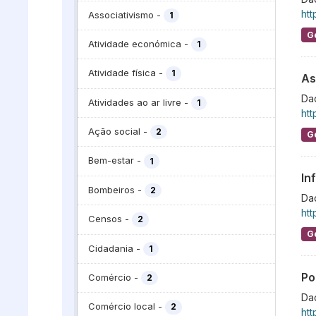
htt
Associativismo
-
1
G
Atividade económica
-
1
Atividade física
-
1
As
Dad
Atividades ao ar livre
-
1
htt
Ação social
-
2
G
Bem-estar
-
1
In
Bombeiros
-
2
Dad
htt
Censos
-
2
G
Cidadania
-
1
Po
Comércio
-
2
Dad
Comércio local
-
2
htt