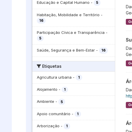
Educação e Capital Humano
-
5
Dad
Ge
Habitação, Mobilidade e Território
-
16
G
Participação Cívica e Transparência
-
5
Su
Dad
Saúde, Segurança e Bem-Estar
-
16
Ge
G
Etiquetas
Agricultura urbana
-
1
Ár
Alojamento
-
1
Dad
htt
Ambiente
-
5
G
Apoio comunitário
-
1
Ár
Arborização
-
1
Dad