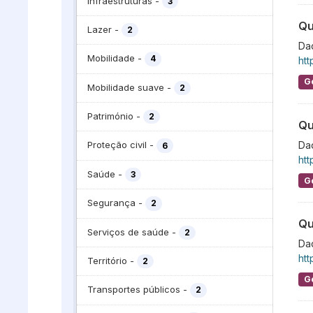
Infraestruturas
-
3
Qu
Lazer
-
2
Dad
Mobilidade
-
4
htt
G
Mobilidade suave
-
2
Património
-
2
Qu
Da
Proteção civil
-
6
htt
Saúde
-
3
G
Segurança
-
2
Qu
Serviços de saúde
-
2
Da
htt
Território
-
2
G
Transportes públicos
-
2