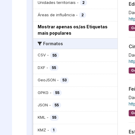
Unidades territoriais
-
2
Ed
Dad
Áreas de influência
-
2
htt
Mostrar apenas os/as Etiquetas
G
mais populares
Formatos
Ci
Dad
CSV
-
55
htt
DXF
-
55
G
GeoJSON
-
53
Fe
GPKG
-
55
Dad
htt
JSON
-
55
G
KML
-
55
KMZ
-
1
Es