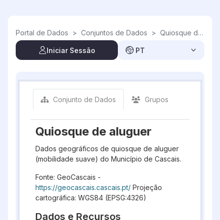
Skip to main content
Portal de Dados
>
Conjuntos de Dados
>
Quiosque de aluguer
Iniciar Sessão
PT
Conjunto de Dados
Grupos
Quiosque de aluguer
Dados geográficos de quiosque de aluguer
(mobilidade suave) do Município de Cascais.
Fonte: GeoCascais -
https://geocascais.cascais.pt/
Projeção
cartográfica: WGS84 (EPSG:4326)
Dados e Recursos