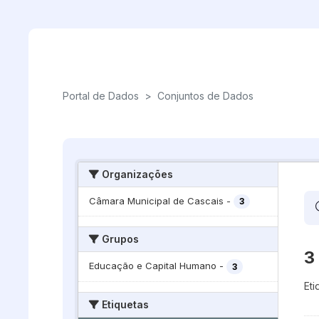
Skip to main content
Portal de Dados
>
Conjuntos de Dados
Organizações
Câmara Municipal de Cascais
-
3
Grupos
3
Educação e Capital Humano
-
3
Eti
Etiquetas