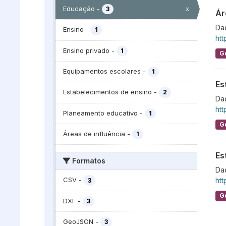
x
Educação
-
3
Ár
Dad
Ensino
-
1
htt
Ensino privado
-
1
G
Equipamentos escolares
-
1
Es
Estabelecimentos de ensino
-
2
Da
htt
Planeamento educativo
-
1
G
Áreas de influência
-
1
Es
Formatos
Dad
CSV
-
htt
3
G
DXF
-
3
GeoJSON
-
3