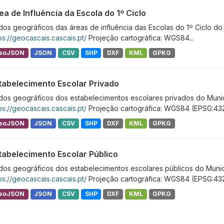
ea de Influência da Escola do 1º Ciclo
os geográficos das áreas de influência das Escolas do 1º Ciclo do
ps://geocascais.cascais.pt/
Projeção cartográfica: WGS84...
eoJSON
JSON
CSV
SHP
DXF
KML
GPKG
tabelecimento Escolar Privado
dos geográficos dos estabelecimentos escolares privados do Munic
ps://geocascais.cascais.pt/
Projeção cartográfica: WGS84 (EPSG:43
eoJSON
JSON
CSV
SHP
DXF
KML
GPKG
tabelecimento Escolar Público
os geográficos dos estabelecimentos escolares públicos do Municí
ps://geocascais.cascais.pt/
Projeção cartográfica: WGS84 (EPSG:43
eoJSON
JSON
CSV
SHP
DXF
KML
GPKG