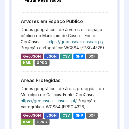
Filtrar Resultados
Árvores em Espaço Público
Dados geográficos de árvores em espaço
público do Município de Cascais. Fonte:
GeoCascais -
https://geocascais.cascais.pt/
Projeção cartográfica: WGS84 (EPSG:4326)
GeoJSON
JSON
CSV
SHP
DXF
KML
GPKG
Áreas Protegidas
Dados geográficos de áreas protegidas do
Município de Cascais. Fonte: GeoCascais -
https://geocascais.cascais.pt/
Projeção
cartográfica: WGS84 (EPSG:4326)
GeoJSON
JSON
CSV
SHP
DXF
KML
GPKG