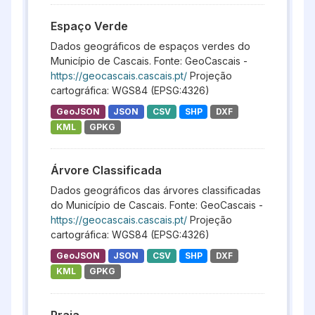
Espaço Verde
Dados geográficos de espaços verdes do
Município de Cascais. Fonte: GeoCascais -
https://geocascais.cascais.pt/
Projeção
cartográfica: WGS84 (EPSG:4326)
GeoJSON
JSON
CSV
SHP
DXF
KML
GPKG
Árvore Classificada
Dados geográficos das árvores classificadas
do Município de Cascais. Fonte: GeoCascais -
https://geocascais.cascais.pt/
Projeção
cartográfica: WGS84 (EPSG:4326)
GeoJSON
JSON
CSV
SHP
DXF
KML
GPKG
Praia