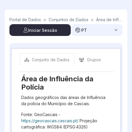
Skip to main content
Portal de Dados
>
Conjuntos de Dados
>
Área de Influência da Polícia
Iniciar Sessão
PT
Conjunto de Dados
Grupos
Área de Influência da
Polícia
Dados geográficos das áreas de Influência
da polícia do Município de Cascais.
Fonte: GeoCascais -
https://geocascais.cascais.pt/
Projeção
cartográfica: WGS84 (EPSG:4326)