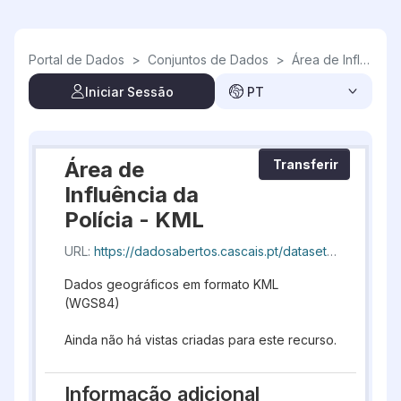
Skip to main content
Portal de Dados
>
Conjuntos de Dados
>
Área de Influência da Polícia
Iniciar Sessão
PT
Área de
Transferir
Influência da
Polícia - KML
URL:
https://dadosabertos.cascais.pt/dataset/efdcb847-fd16-4740-ba6f-eef3ffdddb5b/resource/9539381c-db55-4cc9-a464-a23db38a2d8b/download/geocascais-areainfluenciaquartelesquadra_20260807_193302.kml
Dados geográficos em formato KML
(WGS84)
Ainda não há vistas criadas para este recurso.
Informação adicional