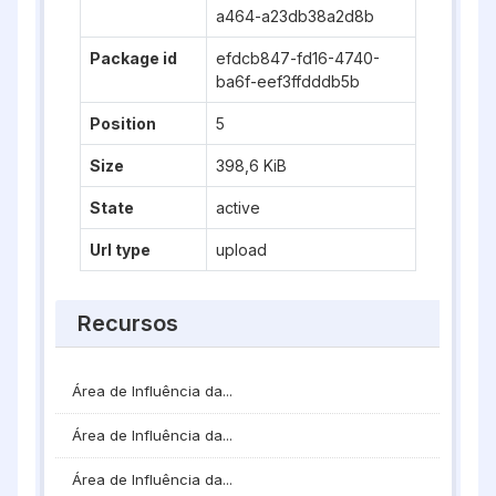
a464-a23db38a2d8b
Package id
efdcb847-fd16-4740-
ba6f-eef3ffdddb5b
Position
5
Size
398,6 KiB
State
active
Url type
upload
Recursos
Área de Influência da...
Área de Influência da...
Área de Influência da...