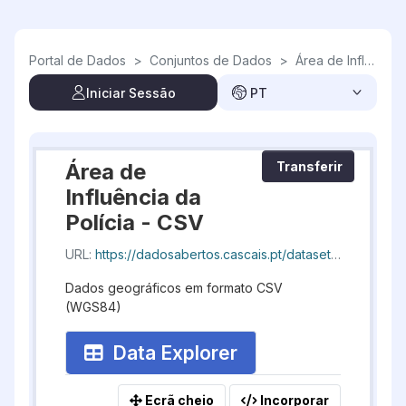
Skip to main content
Portal de Dados
>
Conjuntos de Dados
>
Área de Influência da Polícia
Iniciar Sessão
PT
Área de
Transferir
Influência da
Polícia - CSV
URL:
https://dadosabertos.cascais.pt/dataset/efdcb847-fd16-4740-ba6f-eef3ffdddb5b/resource/583aa92c-8279-44ae-86ad-3d3b91dbb305/download/geocascais-areainfluenciaquartelesquadra_20260808_193550.csv
Dados geográficos em formato CSV
(WGS84)
Data Explorer
Ecrã cheio
Incorporar