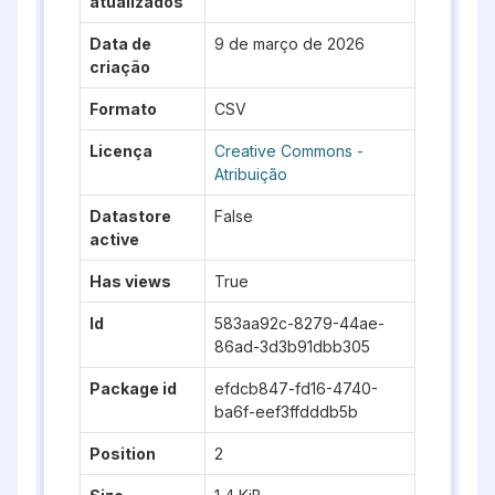
atualizados
Data de
9 de março de 2026
criação
Formato
CSV
Licença
Creative Commons -
Atribuição
Datastore
False
active
Has views
True
Id
583aa92c-8279-44ae-
86ad-3d3b91dbb305
Package id
efdcb847-fd16-4740-
ba6f-eef3ffdddb5b
Position
2