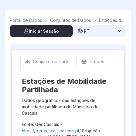
Skip to main content
Portal de Dados
>
Conjuntos de Dados
>
Estações de Mobilidade Partilhada
Iniciar Sessão
PT
Conjunto de Dados
Grupos
Estações de Mobilidade
Partilhada
Dados geográficos das estações de
mobilidade partilhada do Município de
Cascais.
Fonte: GeoCascais -
https://geocascais.cascais.pt/
Projeção