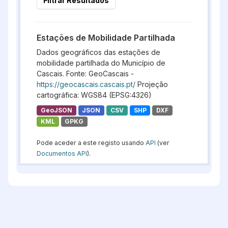
Filtrar Resultados
Estações de Mobilidade Partilhada
Dados geográficos das estações de
mobilidade partilhada do Município de
Cascais. Fonte: GeoCascais -
https://geocascais.cascais.pt/
Projeção
cartográfica: WGS84 (EPSG:4326)
GeoJSON
JSON
CSV
SHP
DXF
KML
GPKG
Pode aceder a este registo usando
API
(ver
Documentos API
).