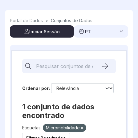
Skip to main content
Portal de Dados
>
Conjuntos de Dados
Iniciar Sessão
PT
Ordenar por
1 conjunto de dados
encontrado
Etiquetas:
Micromobilidade