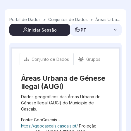
Skip to main content
Portal de Dados
>
Conjuntos de Dados
>
Áreas Urbana de Génese Ilegal (AUGI)
Iniciar Sessão
PT
Conjunto de Dados
Grupos
Áreas Urbana de Génese
Ilegal (AUGI)
Dados geográficos das Áreas Urbana de
Génese Ilegal (AUGI) do Município de
Cascais.
Fonte: GeoCascais -
https://geocascais.cascais.pt/
Projeção