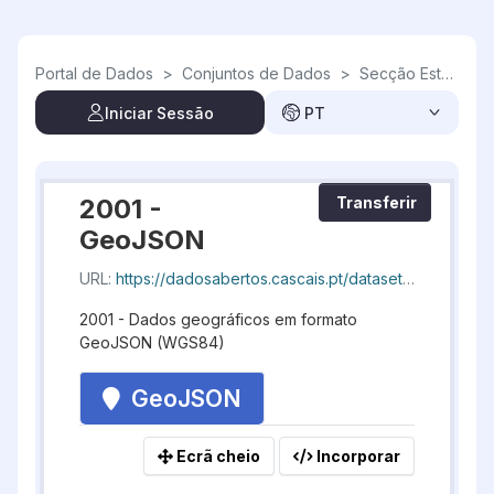
Skip to main content
Portal de Dados
>
Conjuntos de Dados
>
Secção Estatística
Iniciar Sessão
PT
2001 -
Transferir
GeoJSON
URL:
https://dadosabertos.cascais.pt/dataset/f7ec947d-63cd-4574-b6ef-41102734431e/resource/82c1b3ae-6e77-439a-850b-f095fc2df3db/download/geocascais-seccaoestatistica_20260809_195135.geojson
2001 - Dados geográficos em formato
GeoJSON (WGS84)
GeoJSON
Ecrã cheio
Incorporar