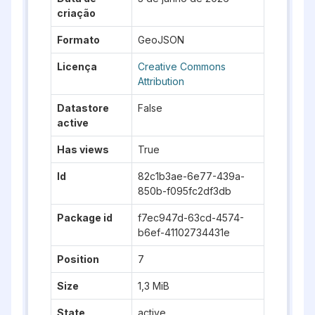
criação
Formato
GeoJSON
Licença
Creative Commons
Attribution
Datastore
False
active
Has views
True
Id
82c1b3ae-6e77-439a-
850b-f095fc2df3db
Package id
f7ec947d-63cd-4574-
b6ef-41102734431e
Position
7
Size
1,3 MiB
State
active