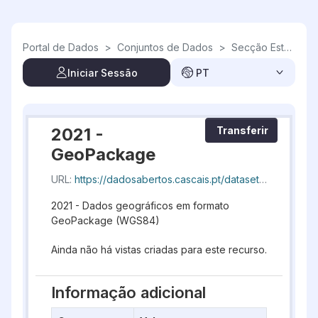
Skip to main content
Portal de Dados
>
Conjuntos de Dados
>
Secção Estatística
Iniciar Sessão
PT
2021 -
Transferir
GeoPackage
URL:
https://dadosabertos.cascais.pt/dataset/f7ec947d-63cd-4574-b6ef-41102734431e/resource/26867cd1-8148-4817-af74-638986e295f6/download/geocascais-seccaoestatistica_20260808_193951.gpkg
2021 - Dados geográficos em formato
GeoPackage (WGS84)
Ainda não há vistas criadas para este recurso.
Informação adicional