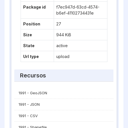
Package id
f7ec947d-63cd-4574-
b6ef-41102734431e
Position
27
Size
944 KiB
State
active
Url type
upload
Recursos
1991 - GeoJSON
1991 - JSON
1991 - CSV
1991 - Shapefile