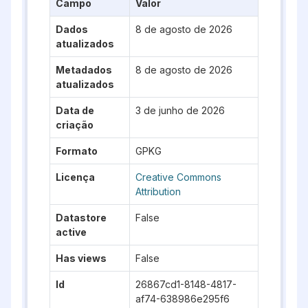
Campo
Valor
Dados
8 de agosto de 2026
atualizados
Metadados
8 de agosto de 2026
atualizados
Data de
3 de junho de 2026
criação
Formato
GPKG
Licença
Creative Commons
Attribution
Datastore
False
active
Has views
False
Id
26867cd1-8148-4817-
af74-638986e295f6