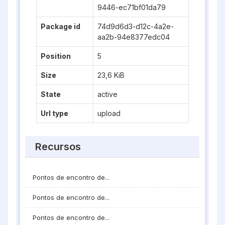
9446-ec71bf01da79
Package id
74d9d6d3-d12c-4a2e-
aa2b-94e8377edc04
Position
5
Size
23,6 KiB
State
active
Url type
upload
Recursos
Pontos de encontro de...
Pontos de encontro de...
Pontos de encontro de...