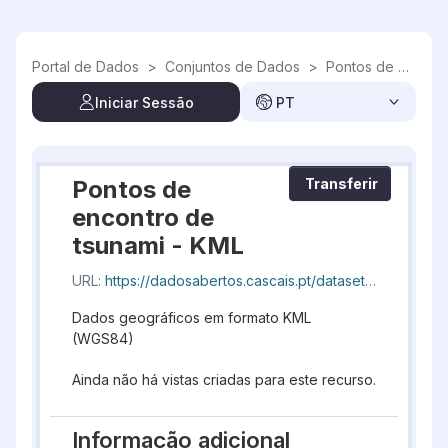
Skip to main content
Portal de Dados
>
Conjuntos de Dados
>
Pontos de encontro de tsunami
Iniciar Sessão
PT
Pontos de
Transferir
encontro de
tsunami - KML
URL:
https://dadosabertos.cascais.pt/dataset/74d9d6d3-d12c-4a2e-aa2b-94e8377edc04/resource/7faa3432-a19f-45cd-9446-ec71bf01da79/download/geocascais-pontosencontrotsunami_20260808_193553.kml
Dados geográficos em formato KML
(WGS84)
Ainda não há vistas criadas para este recurso.
Informação adicional