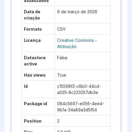
atualizados
Data de
9 de março de 2026
criação
Formato
CSV
Licença
Creative Commons -
Atribuição
Datastore
False
active
Has views
True
Id
c15598f2-c8b0-44cd-
a025-8c223257db3e
Package id
084c5697-e056-4ee4-
9b1a-34a89a3d5f54
Position
2