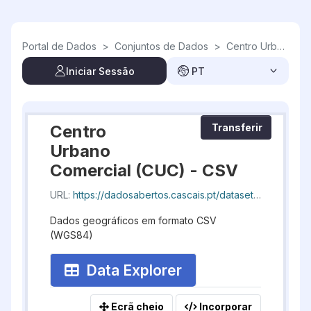
Skip to main content
Portal de Dados
>
Conjuntos de Dados
>
Centro Urbano Comercial (CUC)
Iniciar Sessão
PT
Centro
Transferir
Urbano
Comercial (CUC) - CSV
URL:
https://dadosabertos.cascais.pt/dataset/084c5697-e056-4ee4-9b1a-34a89a3d5f54/resource/c15598f2-c8b0-44cd-a025-8c223257db3e/download/geocascais-centrourbanocomercial_20260805_193620.csv
Dados geográficos em formato CSV
(WGS84)
Data Explorer
Ecrã cheio
Incorporar