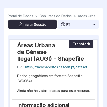
Skip to main content
Portal de Dados
>
Conjuntos de Dados
>
Áreas Urbana de Génese Ilegal (AUGI)
Iniciar Sessão
PT
Áreas Urbana
Transferir
de Génese
Ilegal (AUGI) - Shapefile
URL:
https://dadosabertos.cascais.pt/dataset/98781860-b91b-48cb-9017-5607eaa7fd88/resource/3185b3dd-b6a3-4597-8635-c5af9cb554e5/download/geocascais-augi_20260807_193306.shp
Dados geográficos em formato Shapefile
(WGS84)
Ainda não há vistas criadas para este recurso.
Informação adicional