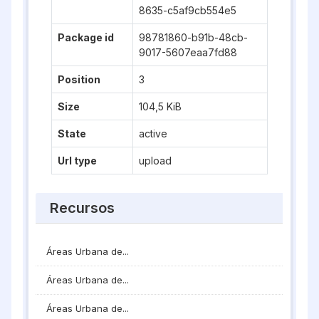
8635-c5af9cb554e5
Package id
98781860-b91b-48cb-
9017-5607eaa7fd88
Position
3
Size
104,5 KiB
State
active
Url type
upload
Recursos
Áreas Urbana de...
Áreas Urbana de...
Áreas Urbana de...