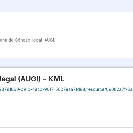
ana de Génese Ilegal (AUGI)
legal (AUGI) - KML
1b-48cb-9017-5607eaa7fd88/resource/09082a7f-8a44-466a-99f4-1043f1385675/download/geocas
)
.