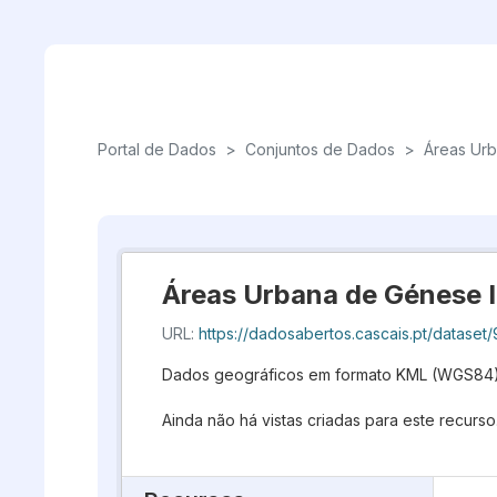
Skip to main content
Portal de Dados
>
Conjuntos de Dados
>
Áreas Urb
Áreas Urbana de Génese I
URL:
https://dadosabertos.cascais.pt/dataset/98781860-b9
Dados geográficos em formato KML (WGS84
Ainda não há vistas criadas para este recurso