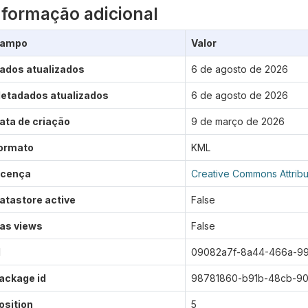
nformação adicional
ampo
Valor
ados atualizados
6 de agosto de 2026
etadados atualizados
6 de agosto de 2026
ata de criação
9 de março de 2026
ormato
KML
icença
Creative Commons Attribu
atastore active
False
as views
False
d
09082a7f-8a44-466a-99
ackage id
98781860-b91b-48cb-90
osition
5