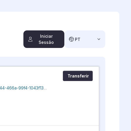
Iniciar
PT
Sessão
Transferir
cais-augi_20260806_193020.kml