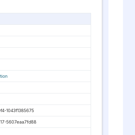
tion
f4-1043f1385675
17-5607eaa7fd88