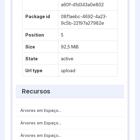
a60f-d1d343a0e802
Package id
08f1aebc-4692-4a23-
9c5b-22197a27982e
Position
5
Size
92,5 MiB
State
active
Url type
upload
Recursos
Árvores em Espaço...
Árvores em Espaço...
Árvores em Espaço...