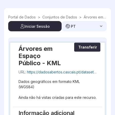
Skip to main content
Portal de Dados
>
Conjuntos de Dados
>
Árvores em Espaço Público
Iniciar Sessão
PT
Árvores em
Transferir
Espaço
Público - KML
URL:
https://dadosabertos.cascais.pt/dataset/08f1aebc-4692-4a23-9c5b-22197a27982e/resource/0de84430-acde-4124-a60f-d1d343a0e802/download/geocascais-arvore_20260805_193540.kml
Dados geográficos em formato KML
(WGS84)
Ainda não há vistas criadas para este recurso.
Informação adicional