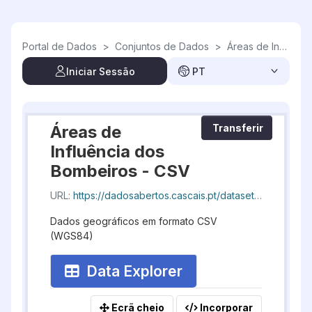
Skip to main content
Portal de Dados
>
Conjuntos de Dados
>
Áreas de Influência dos Bombeiros
Iniciar Sessão
PT
Áreas de
Transferir
Influência dos
Bombeiros - CSV
URL:
https://dadosabertos.cascais.pt/dataset/f5e1da81-5070-45e7-af26-fc803baa719e/resource/9d87c764-98a1-401f-b43d-57cdbb6c8563/download/geocascais-areaintervencaobombeiros_20260808_193551.csv
Dados geográficos em formato CSV
(WGS84)
Data Explorer
Ecrã cheio
Incorporar