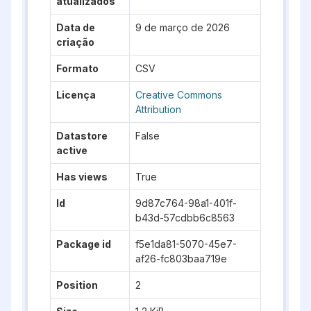
atualizados
Data de
9 de março de 2026
criação
Formato
CSV
Licença
Creative Commons
Attribution
Datastore
False
active
Has views
True
Id
9d87c764-98a1-401f-
b43d-57cdbb6c8563
Package id
f5e1da81-5070-45e7-
af26-fc803baa719e
Position
2