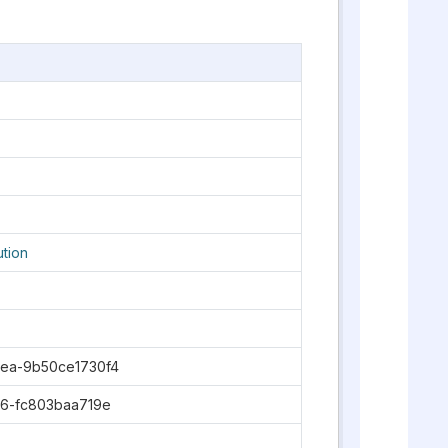
ution
ea-9b50ce1730f4
26-fc803baa719e