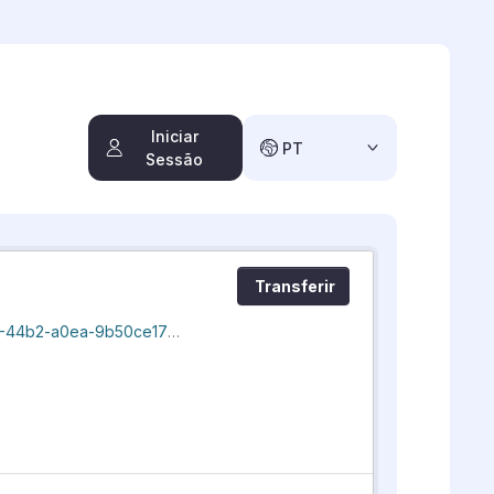
Iniciar
PT
Sessão
Transferir
ncaobombeiros_20260807_193303.dxf