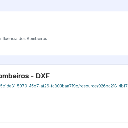
Influência dos Bombeiros
Bombeiros - DXF
7-af26-fc803baa719e/resource/926bc218-4bf7-44b2-a0ea-9b50ce1730f4/download/geocascais-areainterve
)
.