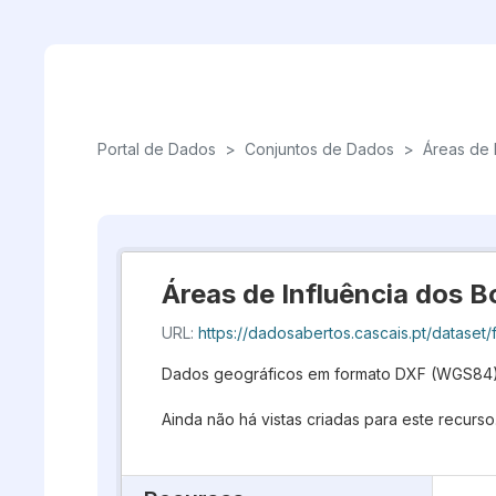
Skip to main content
Portal de Dados
>
Conjuntos de Dados
>
Áreas de 
Áreas de Influência dos 
URL:
https://dadosabertos.cascais.pt/dataset/f5e1da81-5070-45e
Dados geográficos em formato DXF (WGS84
Ainda não há vistas criadas para este recurso