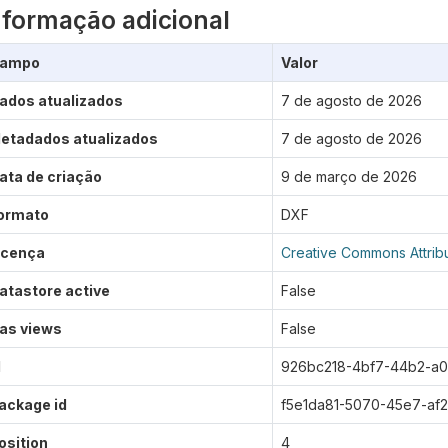
nformação adicional
ampo
Valor
ados atualizados
7 de agosto de 2026
etadados atualizados
7 de agosto de 2026
ata de criação
9 de março de 2026
ormato
DXF
icença
Creative Commons Attrib
atastore active
False
as views
False
d
926bc218-4bf7-44b2-a0
ackage id
f5e1da81-5070-45e7-af
osition
4