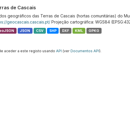
rras de Cascais
os geográficos das Terras de Cascais (hortas comunitárias) do Mun
ps://geocascais.cascais.pt/
Projeção cartográfica: WGS84 (EPSG:43
eoJSON
JSON
CSV
SHP
DXF
KML
GPKG
e aceder a este registo usando
API
(ver
Documentos API
).