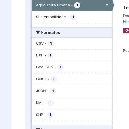
x
Agricultura urbana
-
1
Te
Dad
Sustentabilidade
-
1
htt
G
Formatos
CSV
-
1
Pod
DXF
-
1
GeoJSON
-
1
GPKG
-
1
JSON
-
1
KML
-
1
SHP
-
1